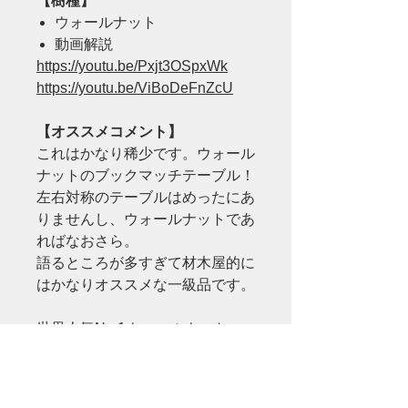
【樹種】
ウォールナット
動画解説
https://youtu.be/Pxjt3OSpxWk
https://youtu.be/ViBoDeFnZcU
【オススメコメント】
これはかなり稀少です。ウォール
ナットのブックマッチテーブル！
左右対称のテーブルはめったにあ
りませんし、ウォールナットであ
ればなおさら。
語るところが多すぎて材木屋的に
はかなりオススメな一級品です。
世界人気No.1ウォールナット
世界的家具の祭典：ミラノサロー
ネでも20年以上も人気No.1を誇
ります。