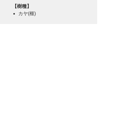
【樹種】
カヤ(榧)
【オススメコメント】
珍しいレジンテーブル。
白のマット加工で奇抜な雰囲気は
なく落ち着いた印象です。
問合せをする
運営会社
利用規約
プライバシーポリシー
特定商取引法に基づく表示
FAQ
お問い合わせ