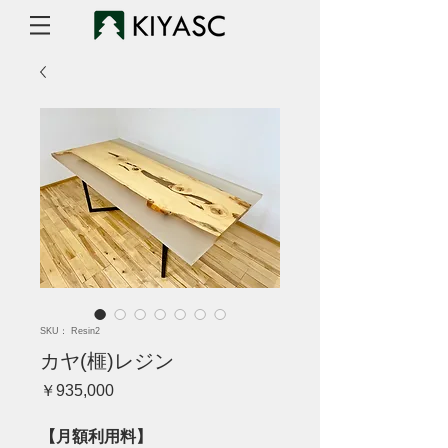
SKU： Resin2
カヤ(榧)レジン
価
￥935,000
格
【月額利用料】