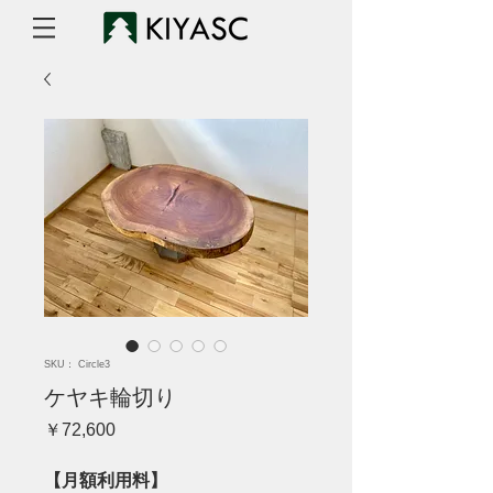
SKU： Circle3
ケヤキ輪切り
価
￥72,600
格
【月額利用料】