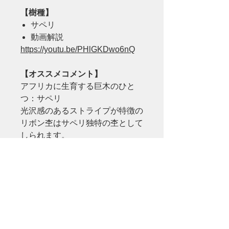
【樹種】
サペリ
動画解説
https://youtu.be/PHlGKDwo6nQ
【オススメコメント】
アフリカに生育する巨木のひと
つ：サペリ
光沢感のあるストライプが特徴の
リボン杢はサペリ独特の杢として
しられます。
上品な赤みが特徴で非常に温かみ
が感じられるため、モダン・ナチ
ュラル・カフェ・北欧などあらゆ
るスタイルにピッタリ！
サペリは特別蓄積量・流通量が多
くないため他と差を付ける「通」
な逸品と言えるでしょう。