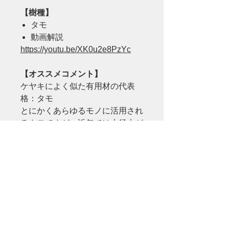
【樹種】
タモ
動画解説
https://youtu.be/XK0u2e8PzYc
【オススメコメント】
ケヤキによく似た有用材の代表
格：タモ
とにかくあらゆるモノに活用され
るタモですが、近年では大径木が
枯渇し稀少価値が急上昇していま
す。
有用材でオーソドックスに使う事
ができます。
ジャパニーズ・カフェ・ナチュラ
ル・北欧スタイルにはピッタリ。