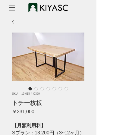
SKU： 15-015-4-C359
トチ一枚板
価
￥231,000
格
【月額利用料】
Sプラン：13,200円（3~12ヶ月）