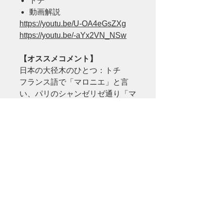
トチ
動画解説
https://youtu.be/U-OA4eGsZXg
https://youtu.be/-aYx2VN_NSw
【オススメコメント】
日本の大径木のひとつ：トチ
フランス語で「マロニエ」と言
い、パリのシャンゼリゼ通り「マ
ロニエ並木」は世界的にも有名で
す。
シルキーで滑らかなホワイト、肌
触り抜群の一枚。
ワーキングデスクにぴったりのサ
イズ。
問合せをする