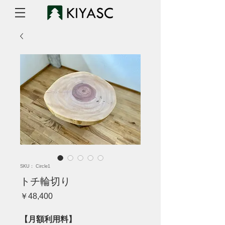
SKU： Circle1
トチ輪切り
価
￥48,400
格
【月額利用料】