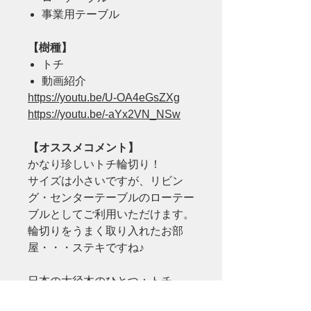
事業用テーブル
【樹種】
トチ
動画紹介
https://youtu.be/U-OA4eGsZXg
https://youtu.be/-aYx2VN_NSw
【オススメコメント】
かなり珍しいトチ輪切り！
サイズは小さいですが、リビン
グ・センターテーブルのローテー
ブルとしてご利用いただけます。
輪切りをうまく取り入れたお部
屋・・・ステキですね♪
日本の大径木のひとつ：トチ
フランス語で「マロニエ」と言