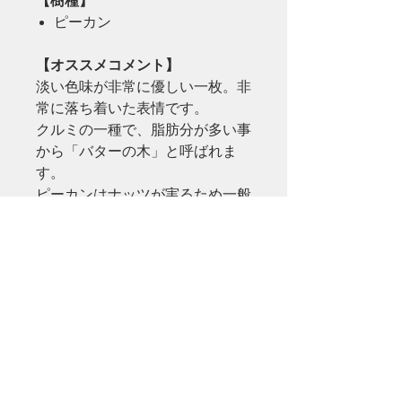
【樹種】
ピーカン
【オススメコメント】
淡い色味が非常に優しい一枚。非
常に落ち着いた表情です。
クルミの一種で、脂肪分が多い事
から「バターの木」と呼ばれま
す。
ピーカンはナッツが実るため一般
的には「食用」として重宝され、
日本国内で木材として流通する事
はほとんどありません。
つまり、、ピーカンのテーブルは
極めて珍しい！他とダブる事はま
ずないでしょう。