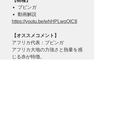
【樹種】
ブビンガ
動画解説
https://youtu.be/whHPLwoQlC8
【オススメコメント】
アフリカ代表：ブビンガ
アフリカ大地の力強さと熱量を感
じる赤が特徴。
現在ではワシントン条約で輸出入
が禁止されており、非常に稀少価
値が高い事で知られます。
モダン・テーブルの存在感・イン
スタ映え・他と差を付けるには一
押しのテーブルです。
問合せをする