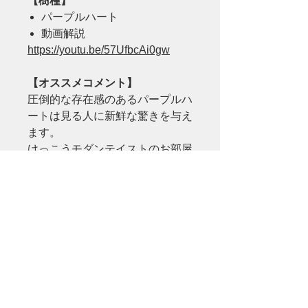
【樹種】
パープルハート
動画解説
https://youtu.be/57UfbcAi0gw
【オススメコメント】
圧倒的な存在感のあるパープルハ
ートは見る人に新鮮な驚きを与え
ます。
けっこうモダンテイストのお部屋
に使われる方々も多いんです！
インスタ映え・他と差を付けるに
はうってつけの一枚。
着色も一切ない自然の美しさ・不
思議・サプライズが詰まった逸品
です。