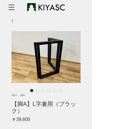
SKU： 脚A
【脚A】L字兼用（ブラッ
ク）
価
￥39,600
格